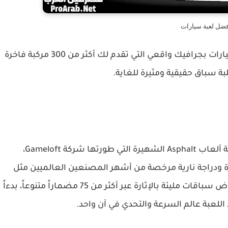
فضل لعبة سيارات
اكتشف عالم السرعة المطلقة مع افضل لعبة سيارات بجرافيك واقعي التي تقدم لك أكثر من 300 مركبة فاخرة
 سباق حقيقية ومثيرة للغاية.
تعتبر هذه اللعبة تجربة سباق غامرة ضمن سلسلة ألعاب Asphalt الشهيرة التي طورتها شركة Gameloft،
 اللعبة فرصة قيادة أكثر من 300 سيارة ودراجة نارية مرخصة من أشهر المصنعين العالميين مثل
لامبورغيني وبوغاتي وبورشه، يمكنك من خلالها خوض سباقات مليئة بالإثارة عبر أكثر من 75 مضماراً متنوعاً، بدءاً
للعبة عالم السرعة والتحدي في آن واحد.