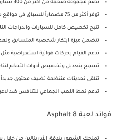
تضم مجموعة ضخمة من أكثر من 300 سيارة ودراجة نارية فاخرة ومرخصة.
توفر أكثر من 75 مضماراً للسباق في مواقع جغرافية متنوعة ومدهشة حول العالم.
تتيح تخصيص كامل للسيارات والدراجات الن
تتضمن ميزة ابتكار شخصية المتسابق وتعد
تدعم القيام بحركات هوائية استعراضية مثل القفزا
تسمح بتعديل وتخصيص أدوات التحكم لتناس
تتلقى تحديثات منتظمة تضيف محتوى جديداً
تدعم نمط اللعب الجماعي للتنافس ضد لاعبي
فوائد لعبة Asphalt 8
تمنحك الشعور بتدفق الأدرينالين من خلال سب