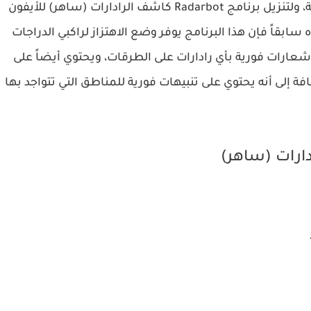
هذا البرنامج صغير ومناسب لجميع الهواتف الذكية، ولتنزيل برنامج Radarbot كاشف الرادارات (ساهر) للأيفون
ه سابقاً فإن هذا البرنامج يوفر وضع الاهتزاز لراكبي الدراجات
إشعارات فورية بأي رادارات على الطرقات، ويحتوي أيضاً على
فة إلى أنه يحتوي على تنبيهات فورية للمناطق التي تتواجد بها